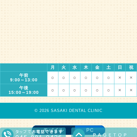
月
火
水
木
金
土
日
祝
午前
○
○
○
○
○
○
×
×
9:00～13:00
午後
○
○
○
○
○
○
×
×
15:00～19:00
© 2026 SASAKI DENTAL CLINIC
モバイル
PC