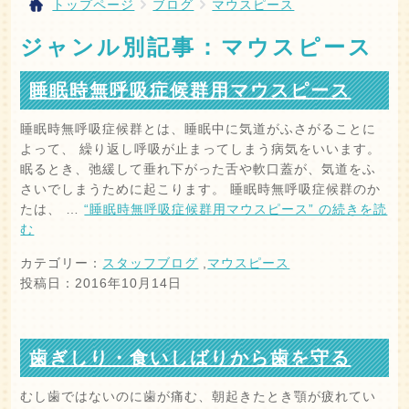
トップページ
ブログ
マウスピース
ジャンル別記事：マウスピース
睡眠時無呼吸症候群用マウスピース
睡眠時無呼吸症候群とは、睡眠中に気道がふさがることに
よって、 繰り返し呼吸が止まってしまう病気をいいます。
眠るとき、弛緩して垂れ下がった舌や軟口蓋が、気道をふ
さいでしまうために起こります。 睡眠時無呼吸症候群のか
たは、 …
“睡眠時無呼吸症候群用マウスピース” の
続きを読
む
カテゴリー：
スタッフブログ
,
マウスピース
投稿日：2016年10月14日
歯ぎしり・食いしばりから歯を守る
むし歯ではないのに歯が痛む、朝起きたとき顎が疲れてい