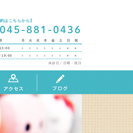
約はこちらから】
045-881-0436
間
月
火
水
木
金
土
日
祝
13:00
○
○
○
○
○
○
×
×
～19:00
○
○
○
○
○
○
×
×
休診日／日曜・祝日