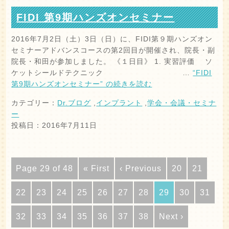
FIDI 第9期ハンズオンセミナー
2016年7月2日（土）3日（日）に、FIDI第９期ハンズオン
セミナーアドバンスコースの第2回目が開催され、院長・副
院長・和田が参加しました。 《１日目》 1. 実習評価 ソ
ケットシールドテクニック …
“FIDI
第9期ハンズオンセミナー” の
続きを読む
カテゴリー：
Dr.ブログ
,
インプラント
,
学会・会議・セミナ
ー
投稿日：2016年7月11日
Page 29 of 48
« First
‹ Previous
20
21
22
23
24
25
26
27
28
29
30
31
32
33
34
35
36
37
38
Next ›