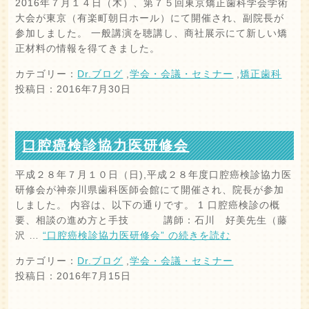
2016年７月１４日（木）、第７５回東京矯正歯科学会学術
大会が東京（有楽町朝日ホール）にて開催され、副院長が
参加しました。 一般講演を聴講し、商社展示にて新しい矯
正材料の情報を得てきました。
カテゴリー：
Dr.ブログ
,
学会・会議・セミナー
,
矯正歯科
投稿日：2016年7月30日
口腔癌検診協力医研修会
平成２８年７月１０日（日),平成２８年度口腔癌検診協力医
研修会が神奈川県歯科医師会館にて開催され、院長が参加
しました。 内容は、以下の通りです。 1 口腔癌検診の概
要、相談の進め方と手技 講師：石川 好美先生（藤
沢 …
“口腔癌検診協力医研修会” の
続きを読む
カテゴリー：
Dr.ブログ
,
学会・会議・セミナー
投稿日：2016年7月15日