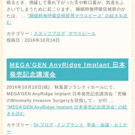
眠るとき、弛緩して垂れ下がった舌や軟口蓋が、気道をふ
さいでしまうために起こります。 睡眠時無呼吸症候群のか
たは、 …
“睡眠時無呼吸症候群用マウスピース” の
続きを読
む
カテゴリー：
スタッフブログ
,
マウスピース
投稿日：2016年10月14日
MEGA’GEN AnyRidge Implant 日本
発売記念講演会
2016年10月10日(祝)、秋葉原ソラシティホールにて、
MEGA’GEN AnyRidge Implant 日本発売記念講演会「究極
のMinimally Invasive Surgeryを目指して」 が行 …
“MEGA’GEN AnyRidge Implant 日本発売記念講演会” の
続
きを読む
カテゴリー：
Dr.ブログ
,
インプラント
,
学会・会議・セミナ
ー