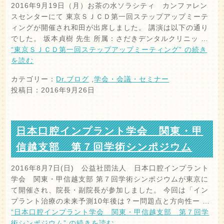
2016年9月19日（月）お茶の水ソラシティ カンファレン
スセンターにて 東京ＳＪＣＤ第一回ステップアップミーテ
ィングが開催され和田が出席しました。 講演は以下の通り
でした。 坂本貞樹 先生 所属：さだきデンタルクリニッ …
“東京ＳＪＣＤ第一回ステップアップミーティング” の
続き
を読む
カテゴリー：
Dr.ブログ
,
学会・会議・セミナー
投稿日：2016年9月26日
日本口腔インプラント学会 関東・甲
信越支部 第７回学術シンポジウム
2016年8月7日(日) 公益社団法人 日本口腔インプラント
学会 関東・甲信越支部 第７回学術シンポジウムが東京に
て開催され、院長・副院長が参加しました。 今回は「イン
プラント治療の未来予測10年後は？ー問題点と方向性ー …
“日本口腔インプラント学会 関東・甲信越支部 第７回学
術シンポジウム” の
続きを読む