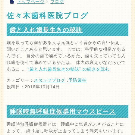
トップページ
ブログ
佐々木歯科医院ブログ
歯と入れ歯長生きの秘訣
歳を取っても歯がある人は元気という昔からの言い伝え、
聞いたことあると思います。 じつは、科学的な根拠がある
んです。 自分の歯で噛めているかた、歯を失っていても入
れ歯を使って噛めているかたは、 体力の衰えがなだらかで
あるこ …
“歯と入れ歯長生きの秘訣” の
続きを読む
カテゴリー：
スタッフブログ
,
予防歯科
投稿日：2016年10月14日
睡眠時無呼吸症候群用マウスピース
睡眠時無呼吸症候群とは、睡眠中に気道がふさがることに
よって、 繰り返し呼吸が止まってしまう病気をいいます。