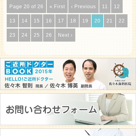
Page 20 of 26
« First
‹ Previous
11
12
13
14
15
16
17
18
19
20
21
22
23
24
25
26
Next ›