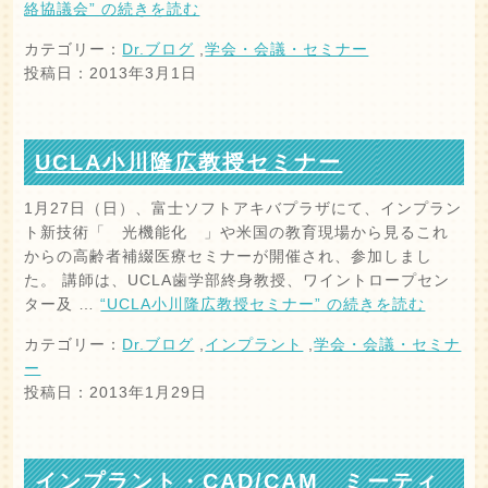
絡協議会” の
続きを読む
カテゴリー：
Dr.ブログ
,
学会・会議・セミナー
投稿日：2013年3月1日
UCLA小川隆広教授セミナー
1月27日（日）、富士ソフトアキバプラザにて、インプラン
ト新技術「 光機能化 」や米国の教育現場から見るこれ
からの高齢者補綴医療セミナーが開催され、参加しまし
た。 講師は、UCLA歯学部終身教授、ワイントロープセン
ター及 …
“UCLA小川隆広教授セミナー” の
続きを読む
カテゴリー：
Dr.ブログ
,
インプラント
,
学会・会議・セミナ
ー
投稿日：2013年1月29日
インプラント・CAD/CAM ミーティ