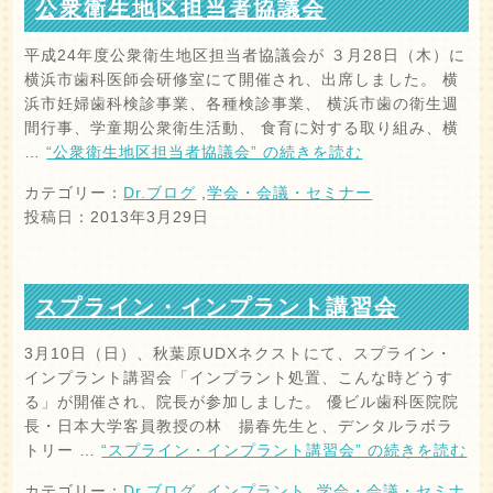
公衆衛生地区担当者協議会
平成24年度公衆衛生地区担当者協議会が ３月28日（木）に
横浜市歯科医師会研修室にて開催され、出席しました。 横
浜市妊婦歯科検診事業、各種検診事業、 横浜市歯の衛生週
間行事、学童期公衆衛生活動、 食育に対する取り組み、横
…
“公衆衛生地区担当者協議会” の
続きを読む
カテゴリー：
Dr.ブログ
,
学会・会議・セミナー
投稿日：2013年3月29日
スプライン・インプラント講習会
3月10日（日）、秋葉原UDXネクストにて、スプライン・
インプラント講習会「インプラント処置、こんな時どうす
る」が開催され、院長が参加しました。 優ビル歯科医院院
長・日本大学客員教授の林 揚春先生と、デンタルラボラ
トリー …
“スプライン・インプラント講習会” の
続きを読む
カテゴリー：
Dr.ブログ
,
インプラント
,
学会・会議・セミナ