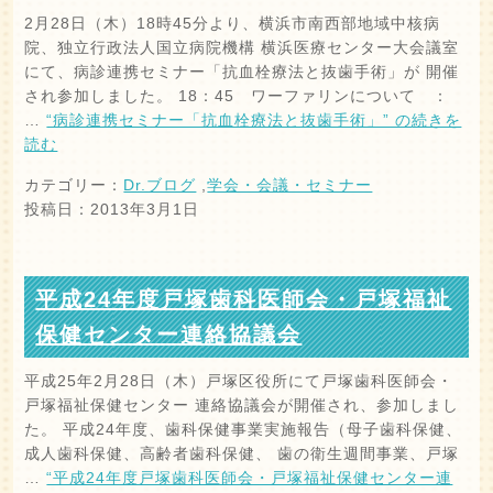
2月28日（木）18時45分より、横浜市南西部地域中核病
院、独立行政法人国立病院機構 横浜医療センター大会議室
にて、病診連携セミナー「抗血栓療法と抜歯手術」が 開催
され参加しました。 18：45 ワーファリンについて ：
…
“病診連携セミナー「抗血栓療法と抜歯手術」” の
続きを
読む
カテゴリー：
Dr.ブログ
,
学会・会議・セミナー
投稿日：2013年3月1日
平成24年度戸塚歯科医師会・戸塚福祉
保健センター連絡協議会
平成25年2月28日（木）戸塚区役所にて戸塚歯科医師会・
戸塚福祉保健センター 連絡協議会が開催され、参加しまし
た。 平成24年度、歯科保健事業実施報告（母子歯科保健、
成人歯科保健、高齢者歯科保健、 歯の衛生週間事業、戸塚
…
“平成24年度戸塚歯科医師会・戸塚福祉保健センター連