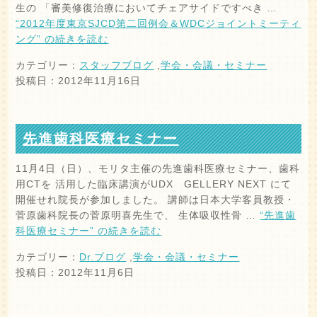
生の 「審美修復治療においてチェアサイドですべき …
“2012年度東京SJCD第二回例会＆WDCジョイントミーティ
ング” の
続きを読む
カテゴリー：
スタッフブログ
,
学会・会議・セミナー
投稿日：2012年11月16日
先進歯科医療セミナー
11月4日（日）、モリタ主催の先進歯科医療セミナー、歯科
用CTを 活用した臨床講演がUDX GELLERY NEXT にて
開催せれ院長が参加しました。 講師は日本大学客員教授・
菅原歯科院長の菅原明喜先生で、 生体吸収性骨 …
“先進歯
科医療セミナー” の
続きを読む
カテゴリー：
Dr.ブログ
,
学会・会議・セミナー
投稿日：2012年11月6日