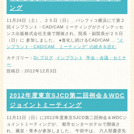
ング
11月24日（土）、２５日（日）、パシフィコ横浜にて第２
回インプラント・CAD/CAM ミーティングがクインテッセ
ンス出版株式会社主催で開催され、院長・副院長が２５日
（日）に 参加しました。 ●進化し続けるCAD/CAM …
“イ
ンプラント・CAD/CAM ミーティング” の
続きを読む
カテゴリー：
Dr.ブログ
,
インプラント
,
学会・会議・セミナ
ー
投稿日：2012年12月3日
2012年度東京SJCD第二回例会＆WDC
ジョイントミーティング
11月11日（日）に2012年度東京SJCD第二回例会＆WDCジ
ョイントミーティングが、 都市センターホテルで開催さ
れ、藏並・青木が参加しました。 午前中は、 六人部慶彦先