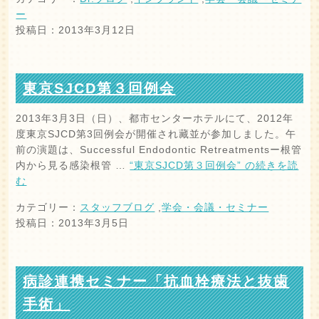
ー
投稿日：2013年3月12日
東京SJCD第３回例会
2013年3月3日（日）、都市センターホテルにて、2012年
度東京SJCD第3回例会が開催され藏並が参加しました。午
前の演題は、Successful Endodontic Retreatmentsー根管
内から見る感染根管 …
“東京SJCD第３回例会” の
続きを読
む
カテゴリー：
スタッフブログ
,
学会・会議・セミナー
投稿日：2013年3月5日
病診連携セミナー「抗血栓療法と抜歯
手術」