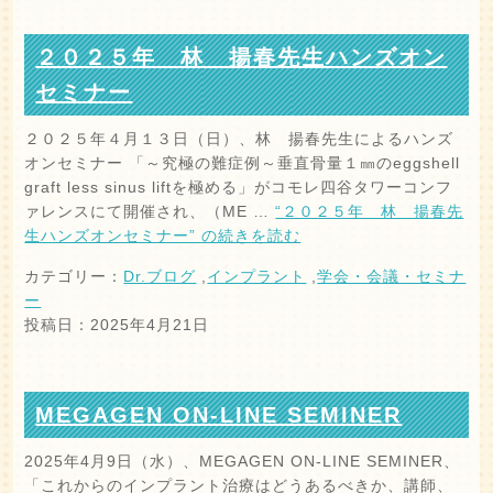
２０２５年 林 揚春先生ハンズオン
セミナー
２０２５年４月１３日（日）、林 揚春先生によるハンズ
オンセミナー 「～究極の難症例～垂直骨量１㎜のeggshell
graft less sinus liftを極める」がコモレ四谷タワーコンフ
ァレンスにて開催され、（ME …
“２０２５年 林 揚春先
生ハンズオンセミナー” の
続きを読む
カテゴリー：
Dr.ブログ
,
インプラント
,
学会・会議・セミナ
ー
投稿日：2025年4月21日
MEGAGEN ON-LINE SEMINER
2025年4月9日（水）、MEGAGEN ON-LINE SEMINER、
「これからのインプラント治療はどうあるべきか、講師、