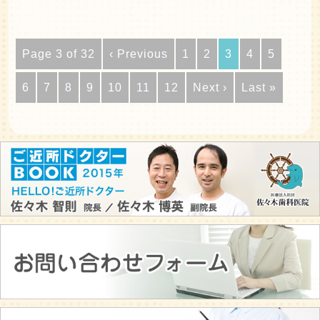
Page 3 of 32
‹ Previous
1
2
3
4
5
6
7
8
9
10
11
12
Next ›
Last »