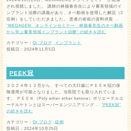
され視聴しました。 講師の林揚春先生により審美領域のイ
ンプラント治療の講義があり、オペ動画を使用した解説（2
症例）をしていただきました。 患者の術前の資料供覧 …
“MEGAGEN オンラインセミナー 林揚春先生のオペ動画
から学ぶ審美領域インプラント治療” の
続きを読む
カテゴリー：
Dr.ブログ
,
インプラント
投稿日：2024年11月5日
PEEK冠
２０２４年１２月から、すべての大臼歯にＰＥＥＫ冠の保
険適用が可能となりました。当医院でも取り入れていま
す。 ＰＥＥＫ（Poly ether ether ketone）ポリエーテルエ
ーテルケトンとはスーパーエンジニアリング …
“PEEK冠”
の
続きを読む
カテゴリー：
Dr.ブログ
,
症例
投稿日：2024年10月25日