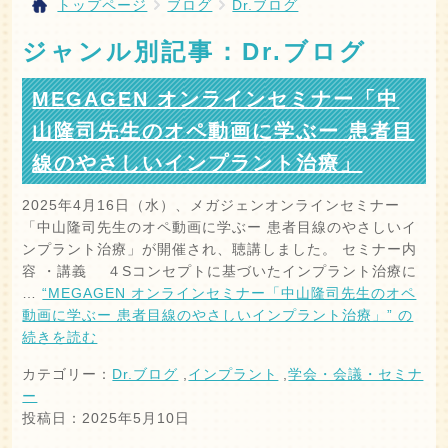
トップページ
ブログ
Dr.ブログ
ジャンル別記事：Dr.ブログ
MEGAGEN オンラインセミナー「中
山隆司先生のオペ動画に学ぶー 患者目
線のやさしいインプラント治療」
2025年4月16日（水）、メガジェンオンラインセミナー
「中山隆司先生のオペ動画に学ぶー 患者目線のやさしいイ
ンプラント治療」が開催され、聴講しました。 セミナー内
容 ・講義 ４Sコンセプトに基づいたインプラント治療に
…
“MEGAGEN オンラインセミナー「中山隆司先生のオペ
動画に学ぶー 患者目線のやさしいインプラント治療」” の
続きを読む
カテゴリー：
Dr.ブログ
,
インプラント
,
学会・会議・セミナ
ー
投稿日：2025年5月10日