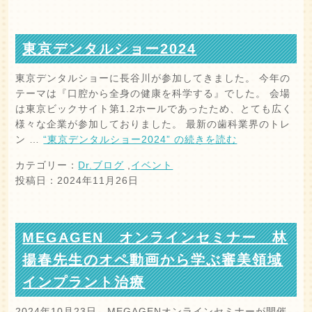
東京デンタルショー2024
東京デンタルショーに長谷川が参加してきました。 今年の
テーマは『口腔から全身の健康を科学する』でした。 会場
は東京ビックサイト第1.2ホールであったため、とても広く
様々な企業が参加しておりました。 最新の歯科業界のトレ
ン …
“東京デンタルショー2024” の
続きを読む
カテゴリー：
Dr.ブログ
,
イベント
投稿日：2024年11月26日
MEGAGEN オンラインセミナー 林
揚春先生のオペ動画から学ぶ審美領域
インプラント治療
2024年10月23日、MEGAGENオンラインセミナーが開催