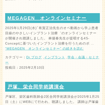
MEGAGEN オンラインセミナー
2025年1月29日(水)ﾞ有賀正治先生のオペ動画から学ぶ患者
目線のやさしいインプラント治療゛のオンラインセミナー
が開催され聴講しました。 林揚春先生が提唱する4S-
Conceptに基づいたインプラント治療を行うためのポ …
“MEGAGEN オンラインセミナー” の
続きを読む
カテゴリー：
Dr.ブログ
,
インプラント
,
学会・会議・セミナ
ー
投稿日：2025年2月10日
戸塚、栄合同学術講演会
戸塚区、栄区歯科医師会2区合同学術講演会が2025年1月25
日（土）にWEBにて行われ、聴講しました。 講師は戸塚歯