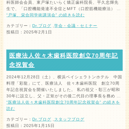
科医師会会員、東戸塚たいらく矯正歯科院長、平久忠輝先
生で、「口腔機能発達不全症とMFT（口腔筋機能療法） …
“戸塚、栄合同学術講演会” の
続きを読む
カテゴリー：
Dr.ブログ
,
学会・会議・セミナー
投稿日：2025年2月1日
医療法人佐々木歯科医院創立70周年記
念祝賀会
2024年12月28日（土）、横浜ベイシェラトンホテル 中国
料理「彩龍」にて、医療法人 佐々木歯科医院 創立70周
年記念祝賀会を開催いたしました。 私の祖父・彰三が昭和
30年に設立し、父・正矩がその後二代目の理事長を務め …
“医療法人佐々木歯科医院創立70周年記念祝賀会” の
続きを
読む
カテゴリー：
Dr.ブログ
,
スタッフブログ
投稿日：2025年1月15日