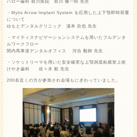
ハロー歯科 前川医院 前川 修一郎 先生
・Mytis Arrow Implant System を応用した上下顎即時荷重
について
ゆもとデンタルクリニック 湯本 欣也 先生
・マイティスナビゲーションシステムを用いたフルデンタ
ルワークフロー
関内馬車道デンタルオフィス 河合 毅師 先生
・ソケットリーマを用いた安全確実な上顎洞底粘膜挙上術
けやき歯科 佐々木 航 先生
200名近くの方が参加され会場もにぎわっていました。