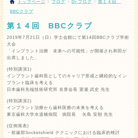
トップページ
ブログ
Dr.ブログ
第１４回
BBCクラブ
第１４回 BBCクラブ
2019年7月21日（日）学士会館にて第14回BBCクラブ学術
大会
「インプラント治療 未来への可能性」が開催され和田が
出席しました。
(特別講演1)
インプラント歯科医としてのキャリア形成と継続的なイン
プラント臨床を考える
日本歯科先端技術研究所 名誉会長 簗瀬 武史 先生
(特別講演2)
インプラント治療から歯科医療の未来を考える
東京歯科大学水道橋病院 病院長 矢島 安朝 先生
(症例発表)
・前歯部Socketshield テクニックにおける臨床的検討