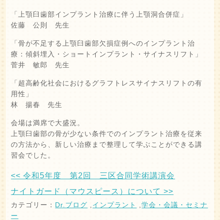
「上顎臼歯部インプラント治療に伴う上顎洞合併症」
佐藤 公則 先生
「骨が不足する上顎臼歯部欠損症例へのインプラント治
療：傾斜埋入・ショートインプラント・サイナスリフト」
菅井 敏郎 先生
「超高齢化社会におけるグラフトレスサイナスリフトの有
用性」
林 揚春 先生
会場は満席で大盛況。
上顎臼歯部の骨が少ない条件でのインプラント治療を従来
の方法から、新しい治療まで整理して学ぶことができる講
習会でした。
<< 令和5年度 第2回 三区合同学術講演会
ナイトガード（マウスピース）について >>
カテゴリー：
Dr.ブログ
,
インプラント
,
学会・会議・セミナ
ー