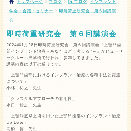
トップページ
ブログ
Dr.ブログ
,
インプラント
,
学会・会議・セミナー
即時荷重研究会 第６回講演
会
即時荷重研究会 第６回講演会
2024年1月28日即時荷重研究会 第６回講演会『上顎臼歯
部インプラント治療～あなたはどう考える?～』がヒューリ
ックホール浅草橋で行われ、参加してきました。
講演内容は以下の通りです。
「上顎臼歯部におけるインプラント治療の各種手法と変遷
について」
小林 祐之 先生
「クレスタルアプローチの有用性」
水口 稔之 先生
「上顎洞底挙上術を用いた上顎臼歯部のインプラント治療
Up Date」
高橋 哲 先生