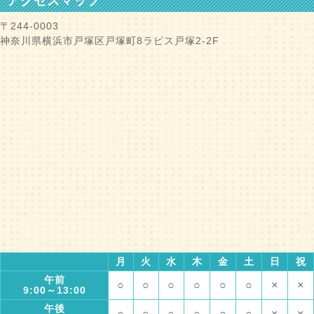
アクセスマップ
〒244-0003
神奈川県横浜市戸塚区戸塚町8ラピス戸塚2-2F
月
火
水
木
金
土
日
祝
午前
○
○
○
○
○
○
×
×
9:00～13:00
午後
○
○
○
○
○
○
×
×