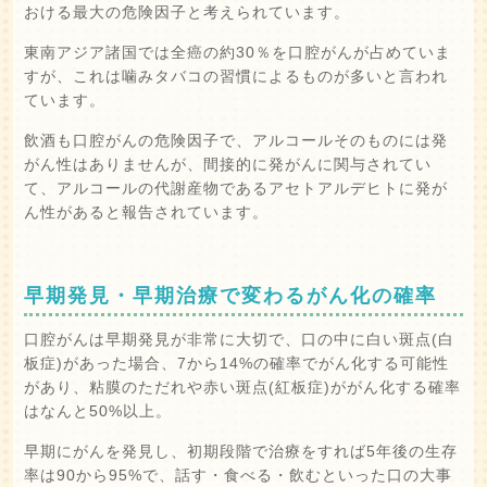
おける最大の危険因子と考えられています。
東南アジア諸国では全癌の約30％を口腔がんが占めていま
すが、これは噛みタバコの習慣によるものが多いと言われ
ています。
飲酒も口腔がんの危険因子で、アルコールそのものには発
がん性はありませんが、間接的に発がんに関与されてい
て、アルコールの代謝産物であるアセトアルデヒトに発が
ん性があると報告されています。
早期発見・早期治療で変わるがん化の確率
口腔がんは早期発見が非常に大切で、口の中に白い斑点(白
板症)があった場合、7から14%の確率でがん化する可能性
があり、粘膜のただれや赤い斑点(紅板症)ががん化する確率
はなんと50%以上。
早期にがんを発見し、初期段階で治療をすれば5年後の生存
率は90から95%で、話す・食べる・飲むといった口の大事