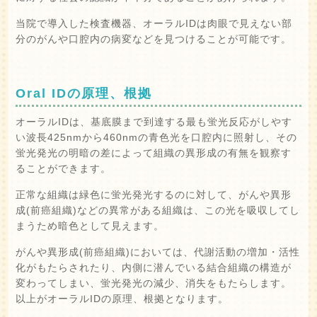
当院で導入した検査機器、オーラルIDは肉眼で見えない部
分のがんや口腔内の病変などを見つけることが可能です。
Oral IDの原理、根拠
オーラルIDは、基底膜まで到達する最も蛍光反応がしやす
い波長425nmから460nmの青色光を口腔内に照射し、その
蛍光発光の明暗の差によって組織の異形成の有無を観察す
ることができます。
正常な組織は緑色に蛍光発光するのに対して、がんや異形
成(前癌組織)などの異常がある組織は、この光を吸収してし
まうため暗色として見えます。
がんや異形成(前癌組織)においては、代謝活動の増加・活性
化がもたらされたり、内側に潜んでいる結合組織の構造が
変わってしまい、蛍光発光の減少、消失をもたらします。
以上がオーラルIDの原理、根拠となります。