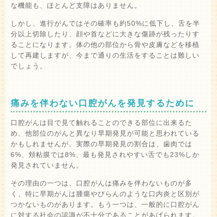
な機能も、ほとんど支障はありません。
しかし、進行がんではその確率も約50%に低下し、舌を半
分以上切除したり、顔や首などに大きな傷跡が残ったりす
ることになります。体の他の部位から骨や皮膚などを移植
して再建しますが、今まで通りの生活をすることは難しい
でしょう。
痛みを伴わない口腔がんを発見するために
口腔がんは目で見て触れることのできる部位に出来るた
め、他部位のがんと異なり早期発見が可能と思われている
かもしれませんが、実際の早期発見の割合は、歯肉では
6%、頬粘膜では8%、最も発見されやすい舌でも23%しか
発見されていません。
その理由の一つは、口腔がんは痛みを伴わないものが多
く、特に早期がんは腫瘍やびらんのような口内炎と区別が
つかないものがあります。もう一つは、一般的に口腔がん
に対する社会の認識が不十分であることがあげられます。