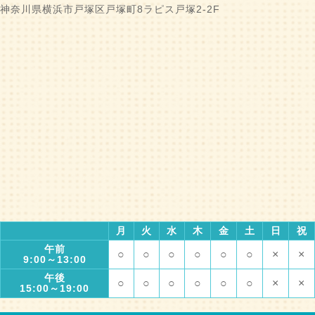
神奈川県横浜市戸塚区戸塚町8ラピス戸塚2-2F
月
火
水
木
金
土
日
祝
午前
○
○
○
○
○
○
×
×
9:00～13:00
午後
○
○
○
○
○
○
×
×
15:00～19:00